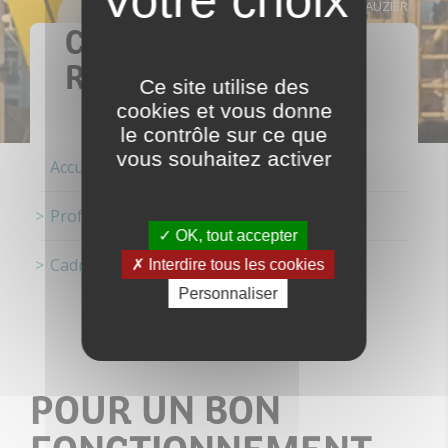
© MANUEL CLAUZIER
CADRE
RÉGLEMENTAIRE
Ce site utilise des
cookies et vous donne
le contrôle sur ce que
vous souhaitez activer
Accueil
Professionnels
OK, tout accepter
Cadre réglementaire
Interdire tous les cookies
Personnaliser
POUR UN BON