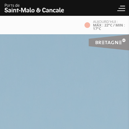
AUJOURD'HUI :
MAX : 22°C / MIN :
17°C