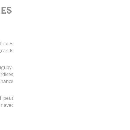
NES
fic des
grands
uguay-
andises
tenance
i peut
ur avec