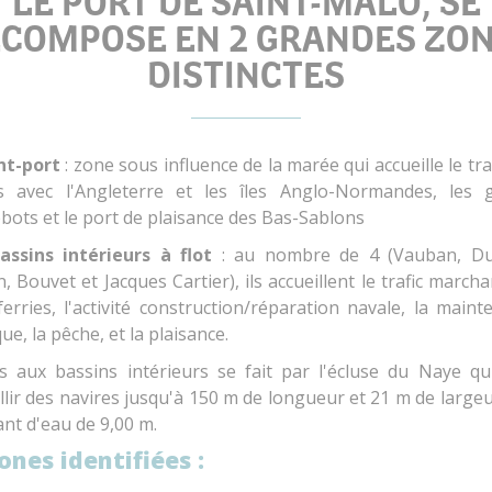
LE PORT DE SAINT-MALO, SE
COMPOSE EN 2 GRANDES ZO
DISTINCTES
nt-port
: zone sous influence de la marée qui accueille le tra
es avec l'Angleterre et les îles Anglo-Normandes, les 
bots et le port de plaisance des Bas-Sablons
assins intérieurs à flot
: au nombre de 4 (Vauban, D
, Bouvet et Jacques Cartier), ils accueillent le trafic march
erries, l'activité construction/réparation navale, la main
ue, la pêche, et la plaisance.
ès aux bassins intérieurs se fait par l'écluse du Naye qu
llir des navires jusqu'à 150 m de longueur et 21 m de large
ant d'eau de 9,00 m.
ones identifiées :