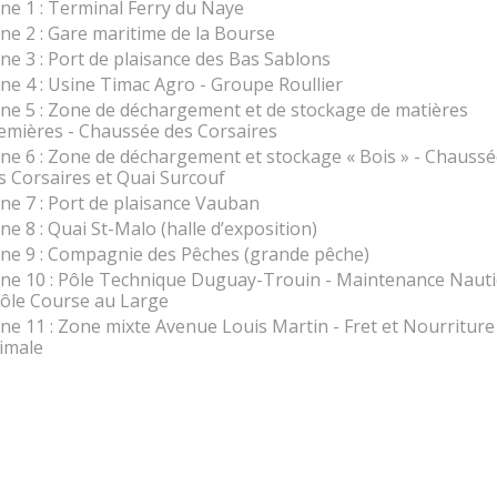
ne 1 : Terminal Ferry du Naye
ne 2 : Gare maritime de la Bourse
ne 3 : Port de plaisance des Bas Sablons
ne 4 : Usine Timac Agro - Groupe Roullier
ne 5 : Zone de déchargement et de stockage de matières
emières - Chaussée des Corsaires
ne 6 : Zone de déchargement et stockage « Bois » - Chauss
s Corsaires et Quai Surcouf
ne 7 : Port de plaisance Vauban
ne 8 : Quai St-Malo (halle d’exposition)
ne 9 : Compagnie des Pêches (grande pêche)
ne 10 : Pôle Technique Duguay-Trouin - Maintenance Naut
Pôle Course au Large
ne 11 : Zone mixte Avenue Louis Martin - Fret et Nourriture
imale
ne 12 : Pôle Naval Jacques Cartier - Quai Garnier du Fougera
évateur à Bateau – Socarenam
ne 13 : Zone « Pêche » Quai du Val - Criée – Cases à Marée