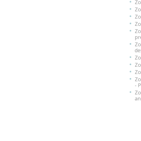
Zo
Zo
Zo
Zo
Zo
pr
Zo
de
Zo
Zo
Zo
Zo
- 
Zo
an
Zo
El
Zo