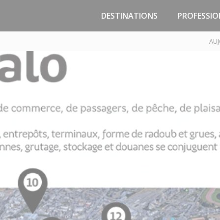
DESTINATIONS
PROFESSIO
Jersey
Zones d’activité
AUJ
Malo
Guernesey
Passage
Portsmouth
Marchand
Poole
PNJC - Const
Réparation 
Saint-Malo, la Côte
d’Emeraude, la Bretagne
Pôle Techniqu
Trouin - Course
Traversées / Sorties en
mer
Trafic temp
Compagnies maritimes
Infrastructures /
Croisières
Tarifs & Droit
Préparez votre voyage
Cadre réglem
Accès Gares Maritimes -
Parkings
Implantat