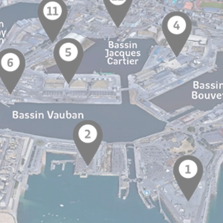
Le Carré - Loc
Salles et B
Service
Agrémen