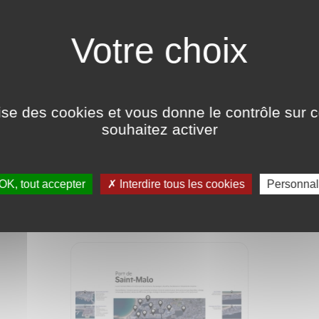
ÉS - SAINT-MALO
ilise des cookies et vous donne le contrôle sur 
int-Malo
souhaitez activer
ONES PORTUAIRES DE SAINT-
OK, tout accepter
Interdire tous les cookies
Personnal