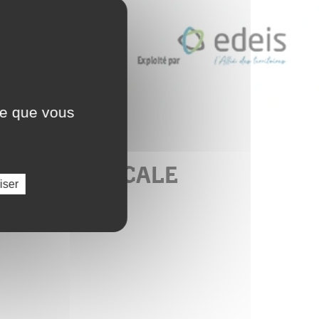
ce que vous
MALO & CANCALE
iser