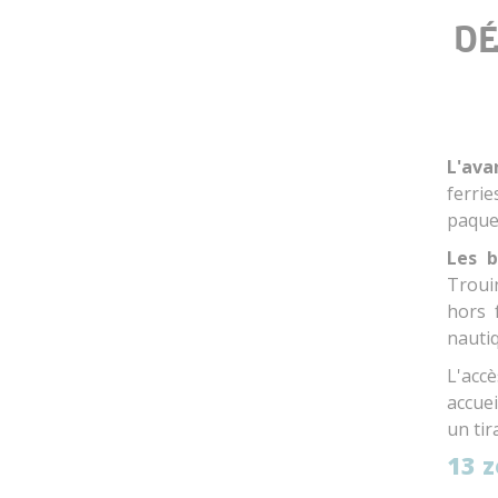
DÉ
L'ava
ferri
paque
Les b
Trouin
hors f
nautiq
L'acc
accuei
un tir
13 z