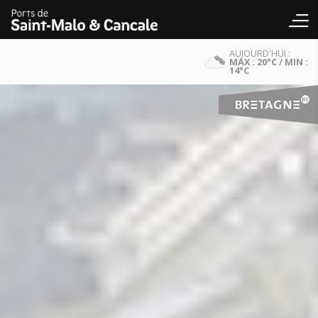
AUJOURD'HUI :
MAX : 20°C / MIN :
14°C