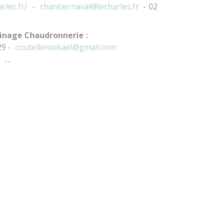
arles.fr/
-
chantiernaval@lecharles.fr
- 02
inage Chaudronnerie :
29 -
coutellemickael@gmail.com
ites :
70 -
majehaut@free.fr
ns saisies dans ce formulaire soient utilisées pour m’envoyer