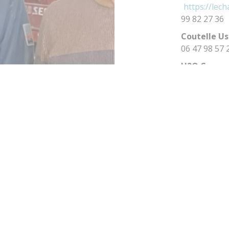
https://lech
99 82 27 36
Coutelle Us
06 47 98 57 
H2O Compos
06 09 98 51 
TRE NEWSLETTER
Votre adresse email
J'accepte que les informatio
la newsletter.