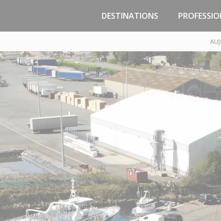
DESTINATIONS
PROFESSIO
Jersey
Zones d’activité
AUJ
Malo
Guernesey
Passage
Portsmouth
Marchand
Poole
PNJC - Const
Réparation 
Saint-Malo, la Côte
d’Emeraude, la Bretagne
Pôle Techniqu
Trouin - Course
Traversées / Sorties en
mer
Trafic temp
Compagnies maritimes
Infrastructures /
Croisières
Tarifs & Droit
Préparez votre voyage
Cadre réglem
Accès Gares Maritimes -
Parkings
Implantat