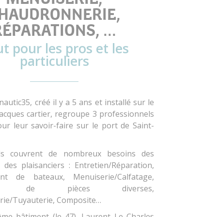
HAUDRONNERIE,
ÉPARATIONS, ...
t pour les pros et les
particuliers
autic35, créé il y a 5 ans et installé sur le
acques cartier, regroupe 3 professionnels
r leur savoir-faire sur le port de Saint-
ls couvrent de nombreux besoins des
 des plaisanciers : Entretien/Réparation,
t de bateaux, Menuiserie/Calfatage,
tion de pièces diverses,
ie/Tuyauterie, Composite…
e bâtiment (le 47), Laurent Le Charles