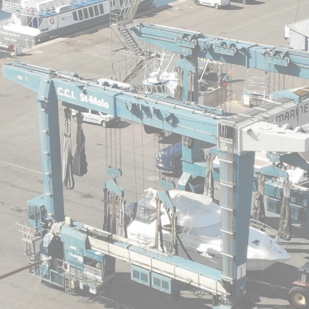
Le Carré - Loc
Salles et B
Service
Agrémen