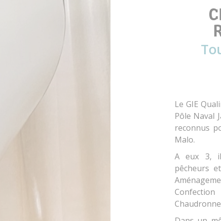
C
R
Tou
Le GIE Qualin
Pôle Naval J
reconnus pou
Malo.
A eux 3, i
pêcheurs et
Aménagemen
Confec
Chaudronner
Dans un mêm