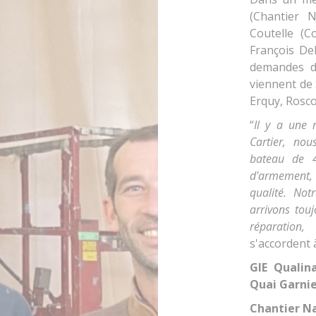
(Chantier N
Coutelle (C
François De
demandes de
viennent de 
Erquy, Rosco
“
Il y a une 
Cartier, nou
bateau de 4
d'armement, 
qualité. Not
arrivons touj
réparation,
s'accordent 
GIE Qualin
Quai Garnie
Chantier Na