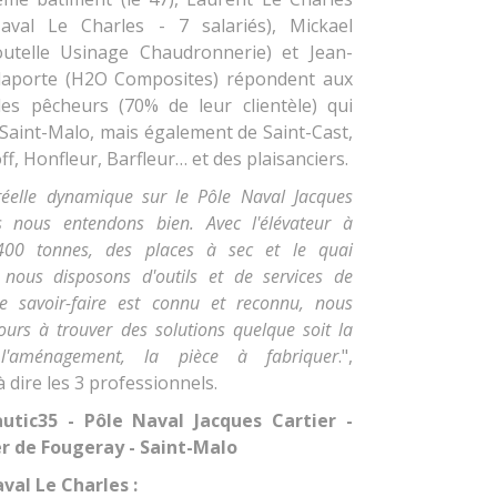
aval Le Charles - 7 salariés), Mickael
outelle Usinage Chaudronnerie) et Jean-
laporte (H2O Composites) répondent aux
s pêcheurs (70% de leur clientèle) qui
Saint-Malo, mais également de Saint-Cast,
ff, Honfleur, Barfleur… et des plaisanciers.
réelle dynamique sur le Pôle Naval Jacques
s nous entendons bien. Avec l'élévateur à
00 tonnes, des places à sec et le quai
nous disposons d'outils et de services de
re savoir-faire est connu et reconnu, nous
ours à trouver des solutions quelque soit la
 l'aménagement, la pièce à fabriquer
.",
à dire les 3 professionnels.
autic35 - Pôle Naval Jacques Cartier -
r de Fougeray - Saint-Malo
val Le Charles :