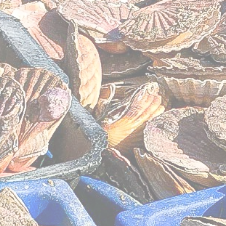
Le Carré - Loc
Salles et B
Service
Agrémen