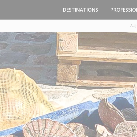
DESTINATIONS
PROFESSIO
Jersey
Zones d’activité
AUJ
Malo
Guernesey
Passage
Portsmouth
Marchand
Poole
PNJC - Const
Réparation 
Saint-Malo, la Côte
d’Emeraude, la Bretagne
Pôle Techniqu
Trouin - Course
Traversées / Sorties en
mer
Trafic temp
Compagnies maritimes
Infrastructures /
Croisières
Tarifs & Droit
Préparez votre voyage
Cadre réglem
Accès Gares Maritimes -
Parkings
Implantat