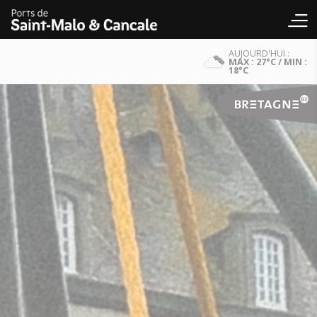
AUJOURD'HUI :
MAX : 27°C / MIN :
18°C