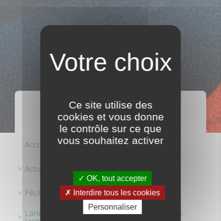
ACTUALITÉS
Ce site utilise des
cookies et vous donne
le contrôle sur ce que
vous souhaitez activer
Accueil
Actualités
OK, tout accepter
Pêche
Interdire tous les cookies
Personnaliser
Lancement de la saison de la Coquille Saint-