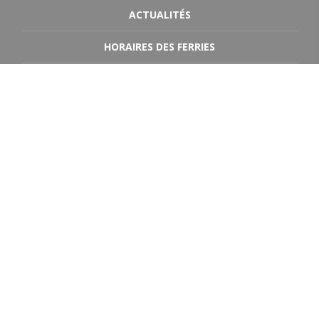
ACTUALITÉS
HORAIRES DES FERRIES
AGENDA
DOCUMENTS
CONTACT
DESTINATIONS
Jersey
Guernesey
Portsmouth
Poole