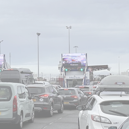
Le Carré - Loc
Salles et B
Service
Agrémen