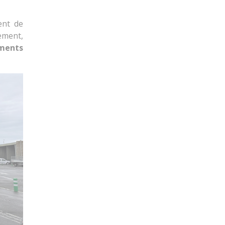
ent de
ment,
ments