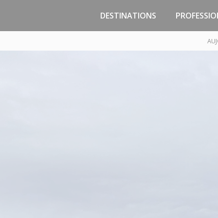
DESTINATIONS
PROFESSIO
Jersey
Zones d’activité
AUJ
Malo
Guernesey
Passage
Portsmouth
Marchand
Poole
PNJC - Const
Réparation 
Saint-Malo, la Côte
d’Emeraude, la Bretagne
Pôle Techniqu
Trouin - Course
Traversées / Sorties en
mer
Trafic temp
Compagnies maritimes
Infrastructures /
Croisières
Tarifs & Droit
Préparez votre voyage
Cadre réglem
Accès Gares Maritimes -
Parkings
Implantat