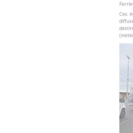
Ferrie
Ces é
diffu
desti
(mété