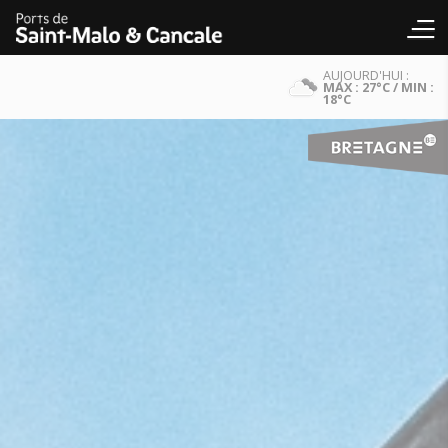
AUJOURD'HUI :
MAX : 27°C / MIN :
18°C