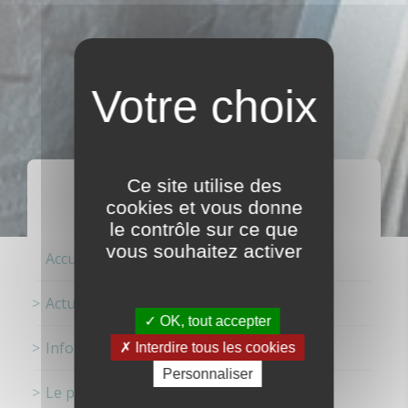
ACTUALITÉS
Ce site utilise des
cookies et vous donne
le contrôle sur ce que
vous souhaitez activer
Accueil
Actualités
OK, tout accepter
Information
Interdire tous les cookies
Personnaliser
Le pont de Saint-Malo fait peau neuve