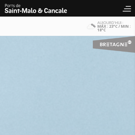
AUJOURD'HUI :
MAX : 23°C / MIN :
18°C