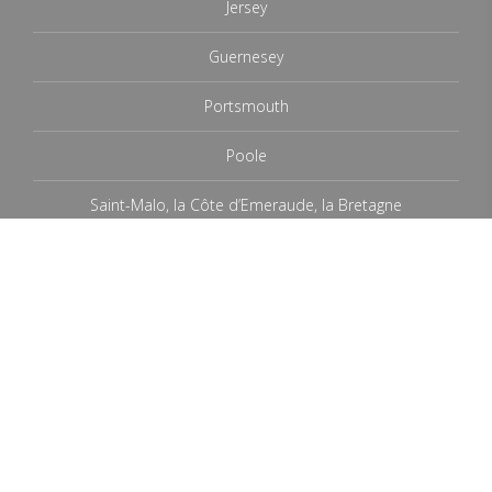
Jersey
Guernesey
Portsmouth
Poole
Saint-Malo, la Côte d’Emeraude, la Bretagne
Traversées / Sorties en mer
Compagnies maritimes
Croisières
Préparez votre voyage
Accès Gares Maritimes - Parkings