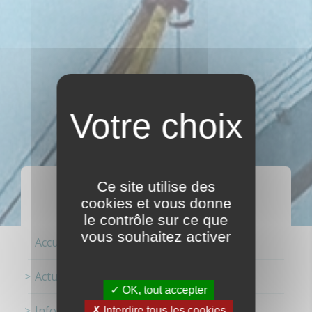
ACTUALITÉS
Ce site utilise des
cookies et vous donne
le contrôle sur ce que
vous souhaitez activer
Accueil
Actualités
OK, tout accepter
Information
Interdire tous les cookies