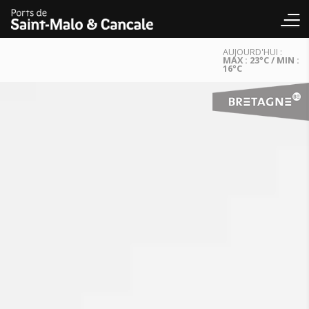
AUJOURD'HUI :
MAX : 23°C / MIN :
16°C