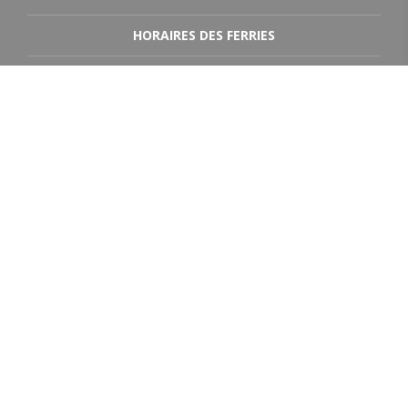
HORAIRES DES FERRIES
AGENDA
DOCUMENTS
CONTACT
DESTINATIONS
Jersey
Guernesey
Portsmouth
Poole
Saint-Malo, la Côte d’Emeraude, la Bretagne