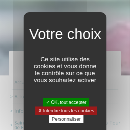
ACTUALITÉS
Ce site utilise des
cookies et vous donne
le contrôle sur ce que
vous souhaitez activer
Accueil
Actualités
OK, tout accepter
Information
Interdire tous les cookies
Personnaliser
Saint-Malo ville départ de la 7ème étape du Tour
de France 2025