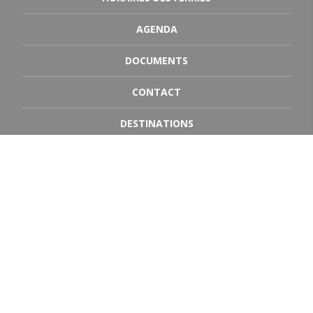
AGENDA
DOCUMENTS
CONTACT
DESTINATIONS
Jersey
Guernesey
Portsmouth
Poole
Saint-Malo, la Côte d’Emeraude, la Bretagne
Traversées / Sorties en mer