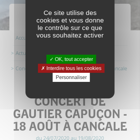
ACTUALITÉS
Ce site utilise des
cookies et vous donne
le contrôle sur ce que
vous souhaitez activer
Accueil
Actualités
OK, tout accepter
Concert de Gautier Capuçon - 18 août à Cancale
Interdire tous les cookies
Personnaliser
CONCERT DE
GAUTIER CAPUÇON -
18 AOÛT À CANCALE
du 24/07/2020 au 19/08/2020