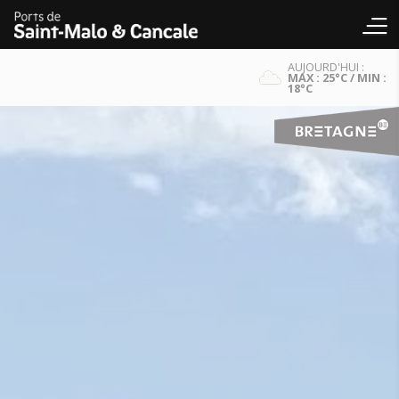
AUJOURD'HUI :
MAX : 25°C / MIN :
18°C