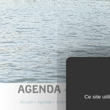
AGENDA
Ce site ut
Accueil
Agenda
Evénement
JEP - Visite co