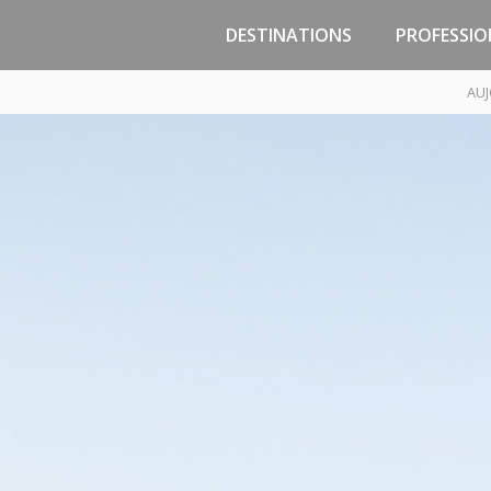
DESTINATIONS
PROFESSIO
Jersey
Zones d’activité
AUJ
Malo
Guernesey
Passage
Portsmouth
Marchand
Poole
PNJC - Const
Réparation 
Saint-Malo, la Côte
d’Emeraude, la Bretagne
Pôle Techniqu
Trouin - Course
Traversées / Sorties en
mer
Trafic temp
Compagnies maritimes
Infrastructures /
Croisières
Tarifs & Droit
Préparez votre voyage
Cadre réglem
Accès Gares Maritimes -
Parkings
Implantat