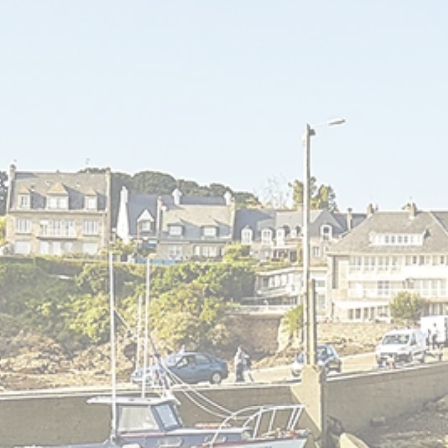
Le Carré - Loc
Salles et B
Service
Agrémen