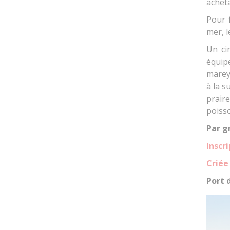
acheta
Pour f
mer, l
Un ci
équip
marey
à la s
prair
poisso
Par g
Inscr
Criée
Port 