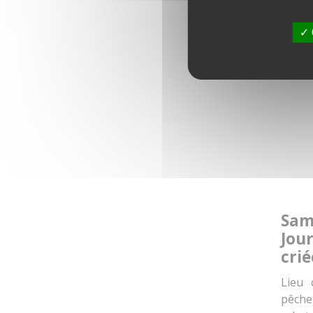
JEP - VISI
Sam
Jou
crié
Lieu 
pêcheu