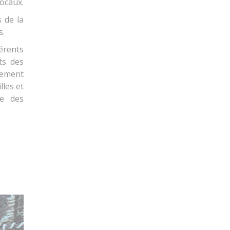
locaux.
s de la
s.
érents
ts des
nement
lles et
ue des