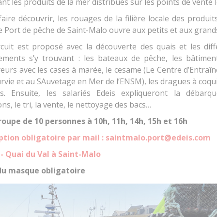
nt les produits de la mer distribués sur les points de vente 
aire découvrir, les rouages de la filière locale des produit
e Port de pêche de Saint-Malo ouvre aux petits et aux grand
rcuit est proposé avec la découverte des quais et les diff
ements s’y trouvant : les bateaux de pêche, les bâtimen
eurs avec les cases à marée, le cesame (Le Centre d’Entraî
urvie et au SAuvetage en Mer de l’ENSM), les dragues à coqui
es. Ensuite, les salariés Edeis expliqueront la débarq
ns, le tri, la vente, le nettoyage des bacs…
roupe de 10 personnes à 10h, 11h, 14h, 15h et 16h
iption obligatoire par mail : saintmalo.port@edeis.com
 - Quai du Val à Saint-Malo
du masque obligatoire