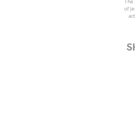
The P
of J
act
S