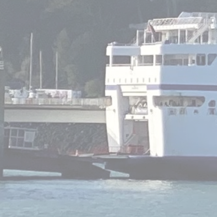
Le Carré - Loc
Salles et B
Service
Agrémen