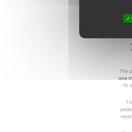
The p
one m
to 
The
pedes
recen