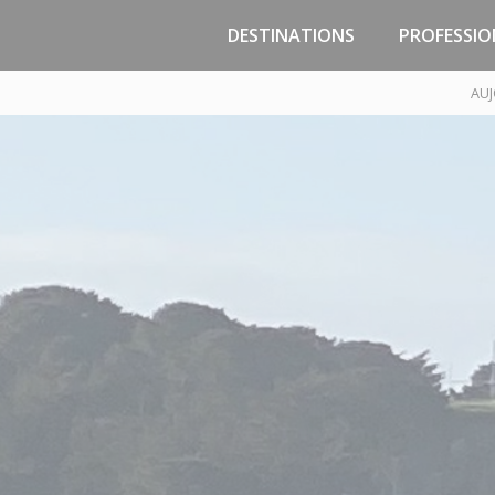
DESTINATIONS
PROFESSIO
Jersey
Zones d’activité
AUJ
Malo
Guernesey
Passage
Portsmouth
Marchand
Poole
PNJC - Const
Réparation 
Saint-Malo, la Côte
d’Emeraude, la Bretagne
Pôle Techniqu
Trouin - Course
Traversées / Sorties en
mer
Trafic temp
Compagnies maritimes
Infrastructures /
Croisières
Tarifs & Droit
Préparez votre voyage
Cadre réglem
Accès Gares Maritimes -
Parkings
Implantat