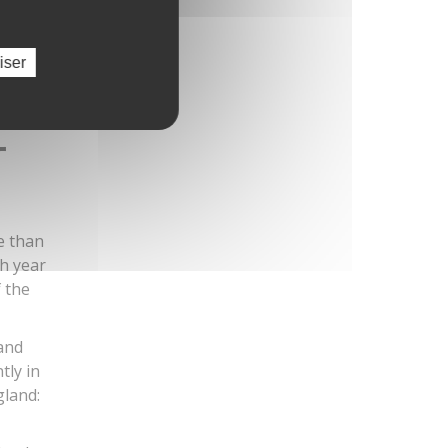
iser
T
e than
h year
f the
 and
tly in
gland: