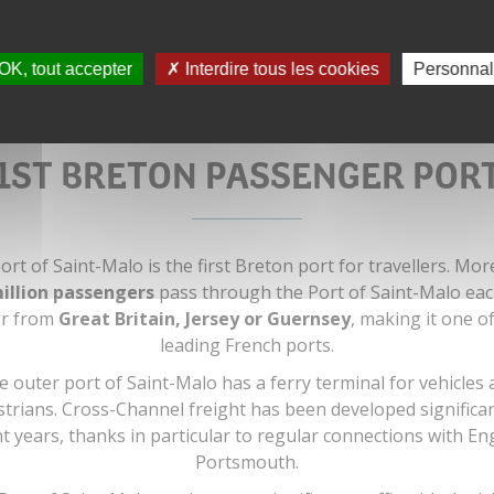
OK, tout accepter
Interdire tous les cookies
Personnal
1ST BRETON PASSENGER POR
ort of Saint-Malo is the first Breton port for travellers. Mor
illion passengers
pass through the Port of Saint-Malo eac
or from
Great Britain, Jersey or Guernsey
, making it one o
leading French ports.
 outer port of Saint-Malo has a ferry terminal for vehicles
trians. Cross-Channel freight has been developed significan
t years, thanks in particular to regular connections with En
Portsmouth.