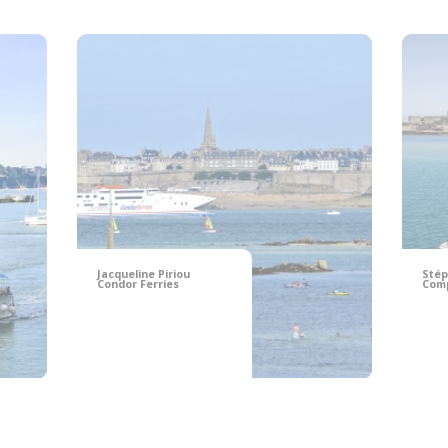
Jacqueline Piriou
Stép
Condor Ferries
Comp