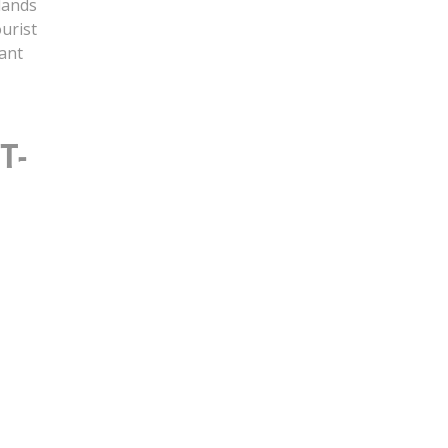
slands
urist
cant
T-